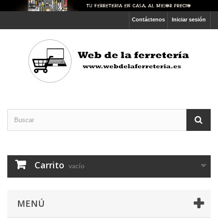
Contáctenos
Iniciar sesión
Carrito
vacío
MENÚ