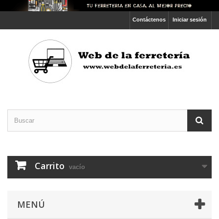
Contáctenos
Iniciar sesión
Carrito
vacío
MENÚ