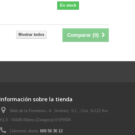
En stock
Mostrar todos
Comparar (
0
)
Información sobre la tienda
Web de la Ferretería - A. Jiménez, S.L., Ctra. N-122 Km
61,5 - 50449 Albeta (Zaragoza) ESPAÑA
Llámenos ahora:
669 56 36 12