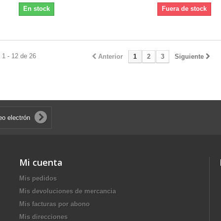
En stock
Fuera de stock
1 - 12 de 26
Anterior
1
2
3
Siguiente
Mi cuenta
Mis pedidos
Mis devoluciones de mercancia
Mis facturas por abono
Mis direcciones