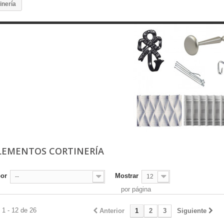
inería
EMENTOS CORTINERÍA
por
Mostrar
--
12
por página
1 - 12 de 26
Anterior
1
2
3
Siguiente