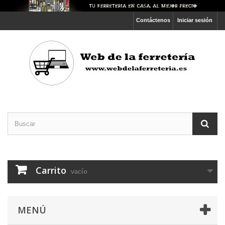
Contáctenos
Iniciar sesión
Carrito
vacío
MENÚ