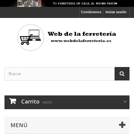
Contáctenos
Iniciar sesión
Carrito
vacío
MENÚ