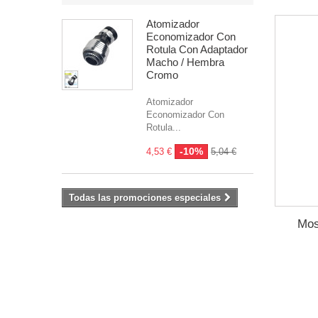
Atomizador
Economizador Con
Rotula Con Adaptador
Macho / Hembra
Cromo
Atomizador
Economizador Con
Rotula...
-10%
4,53 €
5,04 €
Todas las promociones especiales
Mos