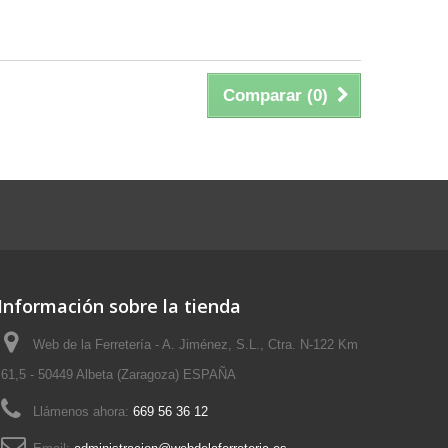
Comparar (
0
)
Información sobre la tienda
Web de la Ferretería - A. Jiménez, S.L., Ctra. N-122 Km
61,5 - 50449 Albeta (Zaragoza) ESPAÑA
Llámenos ahora:
669 56 36 12