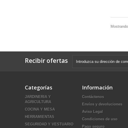
Mostrando 
Recibir ofertas
Categorías
Información
JARDINERIA Y
Contáctenos
AGRICULTURA
Envíos y devoluciones
COCINA Y MESA
Aviso Legal
HERRAMIENTAS
Condiciones de uso
SEGURIDAD Y VESTUARIO
Pago seguro