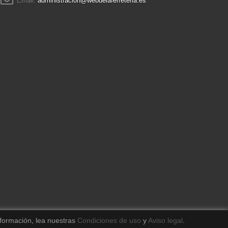
Email:
administracion@webdelaferreteria.es
formación, lea nuestras
Condiciones de uso
y
Aviso legal
.