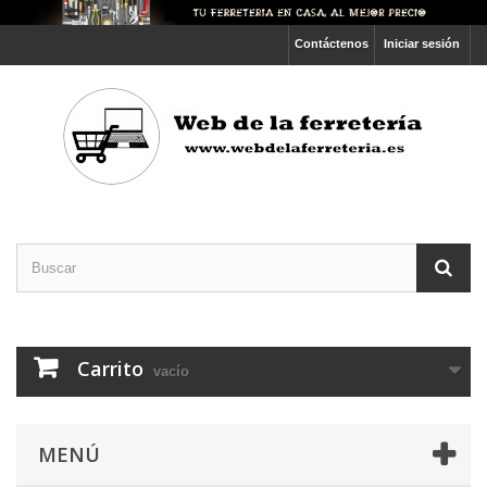
Contáctenos
Iniciar sesión
Carrito
vacío
MENÚ