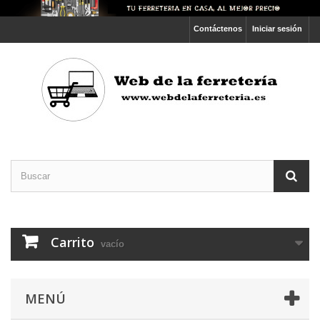
Contáctenos
Iniciar sesión
Carrito
vacío
MENÚ