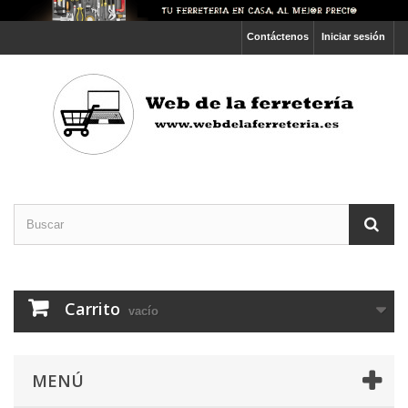
Contáctenos
Iniciar sesión
Carrito
vacío
MENÚ