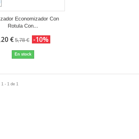
izador Economizador Con
Rotula Con...
,20 €
-10%
5,78 €
En stock
1 - 1 de 1