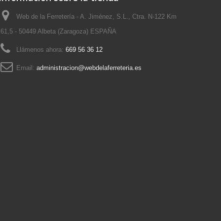
Web de la Ferretería - A. Jiménez, S.L., Ctra. N-122 Km
61,5 - 50449 Albeta (Zaragoza) ESPAÑA
Llámenos ahora:
669 56 36 12
Email:
administracion@webdelaferreteria.es