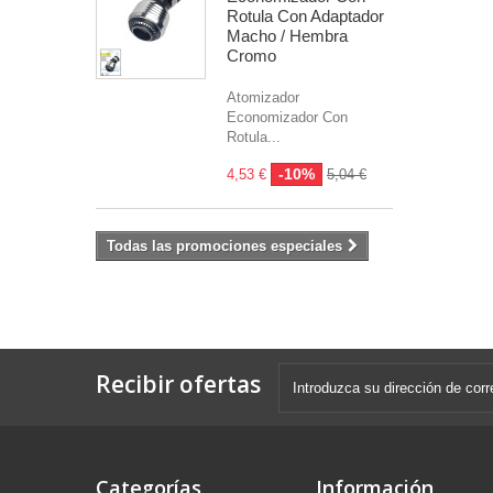
Rotula Con Adaptador
Macho / Hembra
Cromo
Atomizador
Economizador Con
Rotula...
-10%
4,53 €
5,04 €
Todas las promociones especiales
Recibir ofertas
Categorías
Información