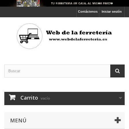
Contáctenos
Iniciar sesión
Carrito
vacío
MENÚ