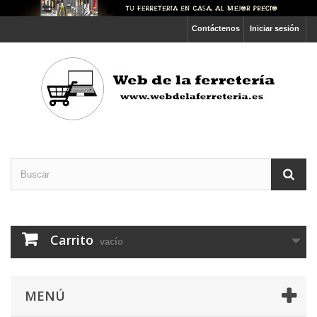
Contáctenos
Iniciar sesión
Carrito
vacío
MENÚ