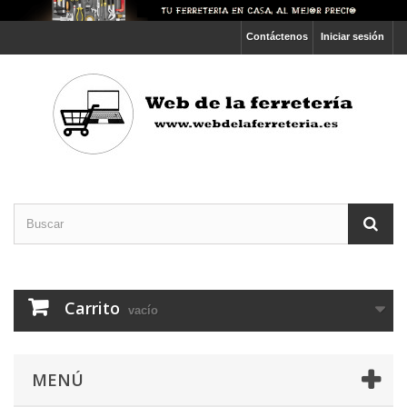
Contáctenos
Iniciar sesión
Carrito
vacío
MENÚ