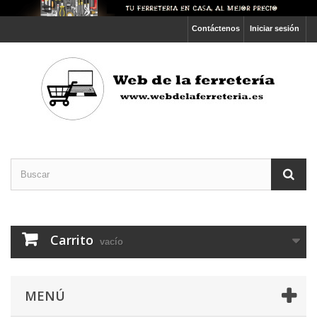
Contáctenos
Iniciar sesión
Carrito
vacío
MENÚ