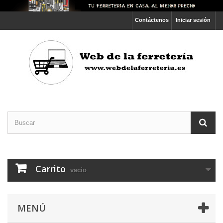
Contáctenos
Iniciar sesión
Carrito
vacío
MENÚ