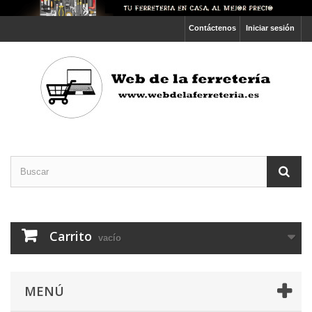
Contáctenos
Iniciar sesión
Carrito
vacío
MENÚ