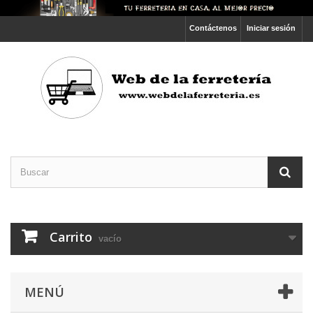
Contáctenos
Iniciar sesión
Carrito
vacío
MENÚ