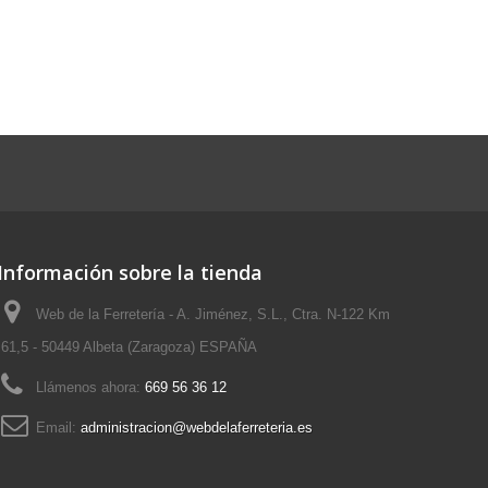
Información sobre la tienda
Web de la Ferretería - A. Jiménez, S.L., Ctra. N-122 Km
61,5 - 50449 Albeta (Zaragoza) ESPAÑA
Llámenos ahora:
669 56 36 12
Email:
administracion@webdelaferreteria.es