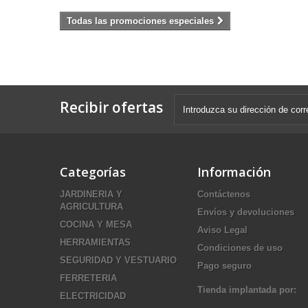
Todas las promociones especiales
Recibir ofertas
Categorías
Información
JARDINERIA Y
Contáctenos
AGRICULTURA
Envíos y devoluciones
COCINA Y MESA
Aviso Legal
HERRAMIENTAS
Condiciones de uso
SEGURIDAD Y VESTUARIO
Pago seguro
FERRETERIA
Tienda implantada por:
ELECTRICIDAD