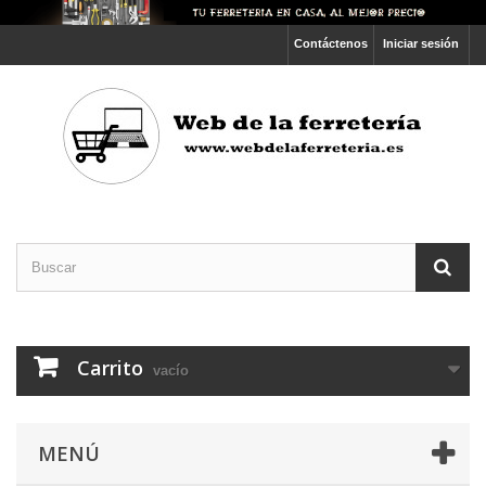
Contáctenos
Iniciar sesión
Carrito
vacío
MENÚ