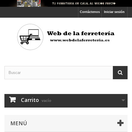
Contáctenos
Iniciar sesión
Carrito
vacío
MENÚ