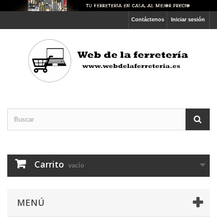
Contáctenos
Iniciar sesión
Carrito
vacío
MENÚ