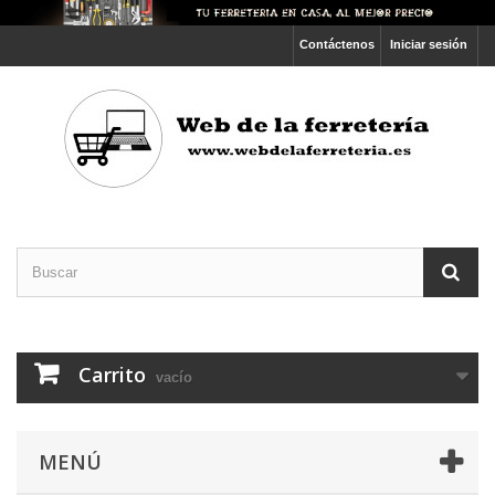
Contáctenos
Iniciar sesión
Carrito
vacío
MENÚ