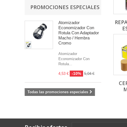
PROMOCIONES ESPECIALES
REP
Atomizador
E
Economizador Con
Rotula Con Adaptador
Macho / Hembra
Cromo
Atomizador
Economizador Con
Rotula...
-10%
4,53 €
5,04 €
CE
M
Todas las promociones especiales