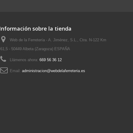
Información sobre la tienda
Web de la Ferretería - A. Jiménez, S.L., Ctra. N-122 Km
61,5 - 50449 Albeta (Zaragoza) ESPAÑA
Llámenos ahora:
669 56 36 12
Email:
administracion@webdelaferreteria.es