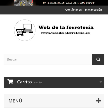
Contáctenos
Iniciar sesión
Carrito
vacío
MENÚ