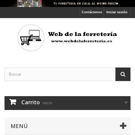
Contáctenos
Iniciar sesión
Carrito
vacío
MENÚ