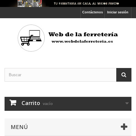
Contáctenos
Iniciar sesión
Carrito
vacío
MENÚ