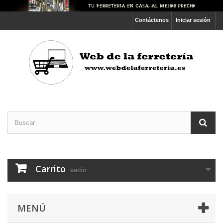
Contáctenos
Iniciar sesión
Carrito
vacío
MENÚ