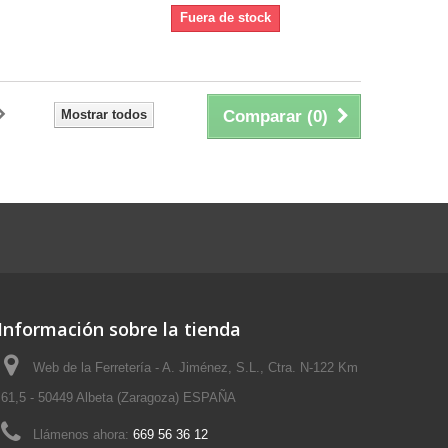
Fuera de stock
Mostrar todos
Comparar (
0
)
Información sobre la tienda
Web de la Ferretería - A. Jiménez, S.L., Ctra. N-122 Km
61,5 - 50449 Albeta (Zaragoza) ESPAÑA
Llámenos ahora:
669 56 36 12