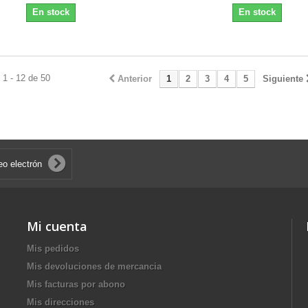
En stock
En stock
1 - 12 de 50
Anterior
1
2
3
4
5
Siguiente
Mi cuenta
Mis pedidos
Mis devoluciones de mercancia
Mis facturas por abono
Mis direcciones