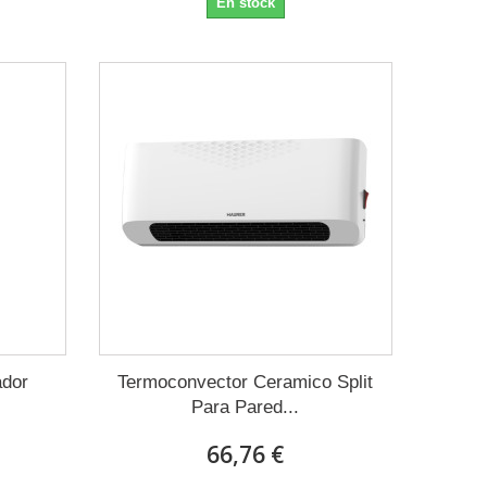
En stock
ador
Termoconvector Ceramico Split
Para Pared...
66,76 €