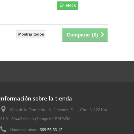
En stock
Mostrar todos
Comparar (
0
)
Información sobre la tienda
Web de la Ferretería - A. Jiménez, S.L., Ctra. N-122 Km
61,5 - 50449 Albeta (Zaragoza) ESPAÑA
Llámenos ahora:
669 56 36 12