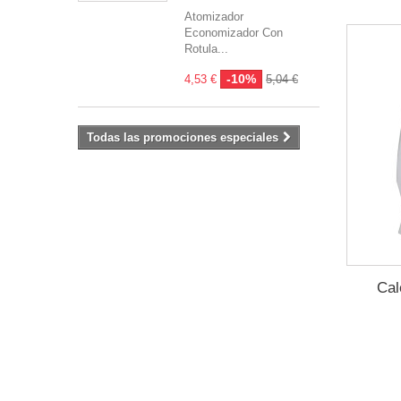
Atomizador
Economizador Con
Rotula...
-10%
4,53 €
5,04 €
Todas las promociones especiales
Cal