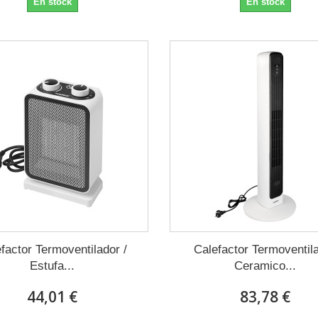
En stock
En stock
factor Termoventilador /
Calefactor Termoventil
Estufa...
Ceramico...
44,01 €
83,78 €