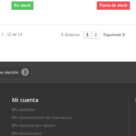
En stock
Fuera de stock
1 - 12 de 14
Anterior
1
2
Siguiente
Mi cuenta
Mis pedidos
Mis devoluciones de mercancia
Mis facturas por abono
Mis direcciones