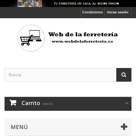
Contáctenos
Iniciar sesión
Carrito
vacío
MENÚ