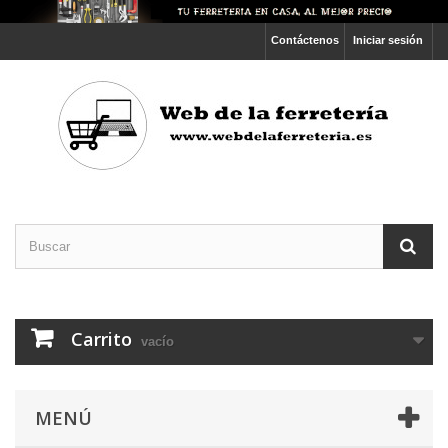
Contáctenos
Iniciar sesión
Carrito
vacío
MENÚ