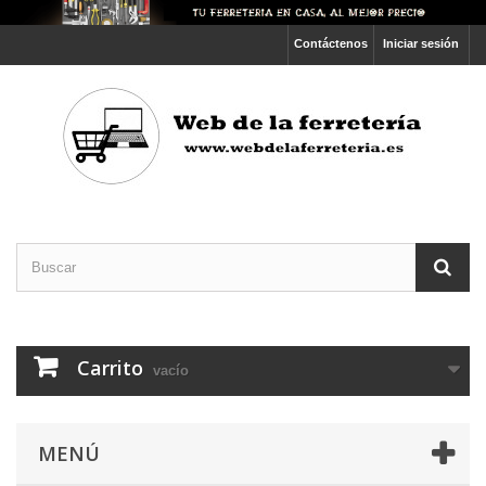
Contáctenos
Iniciar sesión
Carrito
vacío
MENÚ