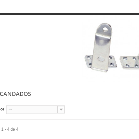
ACANDADOS
por
--
1 - 4 de 4