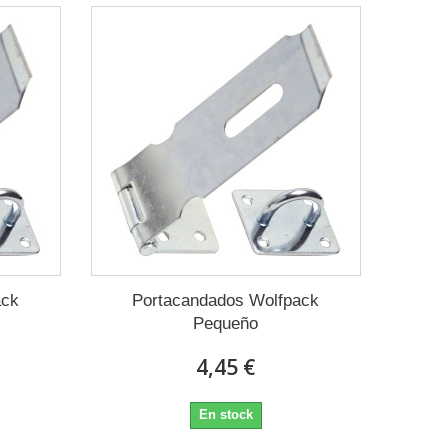
ack
Portacandados Wolfpack
Pequeño
4,45 €
En stock