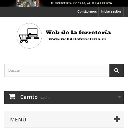
Contáctenos
Iniciar sesión
Carrito
vacío
MENÚ