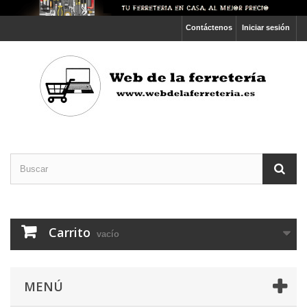
Contáctenos
Iniciar sesión
Carrito
vacío
MENÚ