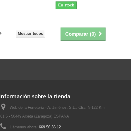
En stock
Mostrar todos
Comparar (
0
)
Información sobre la tienda
Web de la Ferretería - A. Jiménez, S.L., Ctra. N-122 Km
61,5 - 50449 Albeta (Zaragoza) ESPAÑA
Llámenos ahora:
669 56 36 12