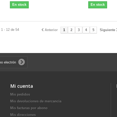
En stock
En stock
1 - 12 de 54
Anterior
1
2
3
4
5
Siguiente
Mi cuenta
Mis pedidos
Mis devoluciones de mercancia
Mis facturas por abono
Mis direcciones