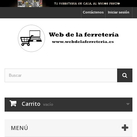
Contáctenos
Iniciar sesión
Carrito
vacío
MENÚ