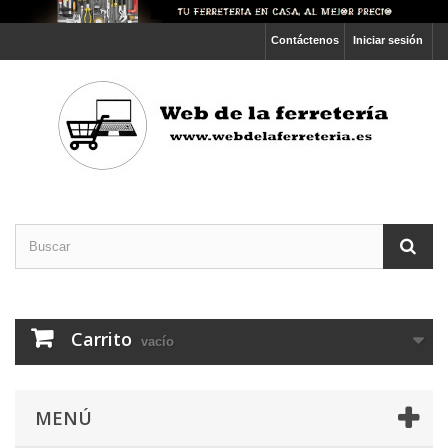
Contáctenos
Iniciar sesión
Carrito
vacío
MENÚ