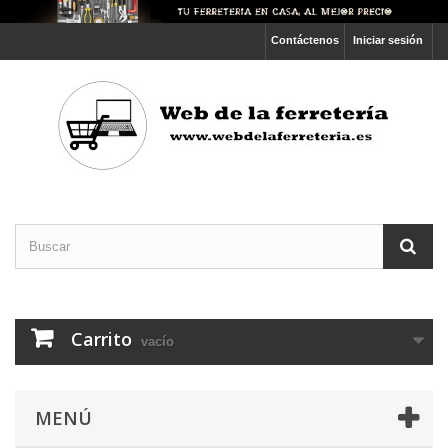
Contáctenos
Iniciar sesión
Carrito
vacío
MENÚ