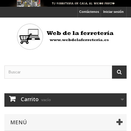
Contáctenos
Iniciar sesión
Carrito
vacío
MENÚ