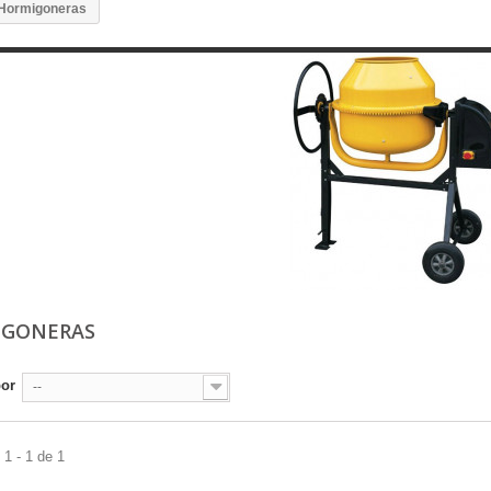
Hormigoneras
IGONERAS
por
--
1 - 1 de 1