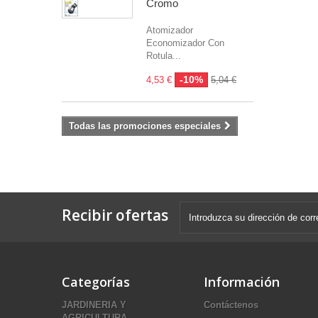
Cromo
Atomizador
Economizador Con
Rotula...
-10%
4,53 €
5,04 €
Todas las promociones especiales
Recibir ofertas
Categorías
Información
JARDINERIA Y
Contáctenos
AGRICULTURA