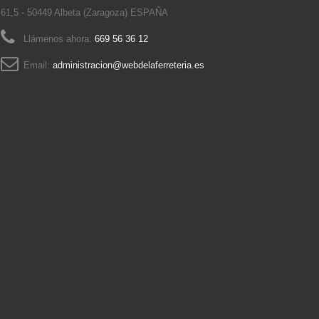
61,5 - 50449 Albeta (Zaragoza) ESPAÑA
Llámenos ahora:
669 56 36 12
Email:
administracion@webdelaferreteria.es