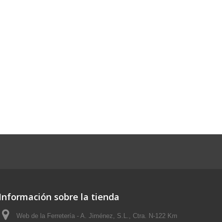
Información sobre la tienda
Web de la Ferretería - A. Jiménez, S.L., Ctra. N-122 Km