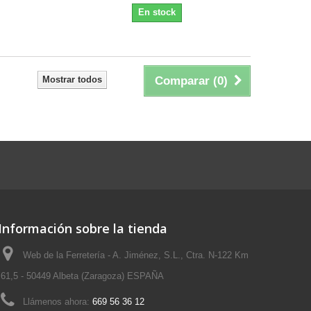
En stock
Mostrar todos
Comparar (
0
)
Información sobre la tienda
Web de la Ferretería - A. Jiménez, S.L., Ctra. N-122 Km
61,5 - 50449 Albeta (Zaragoza) ESPAÑA
Llámenos ahora:
669 56 36 12