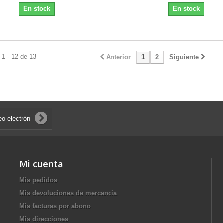
En stock
En stock
1 - 12 de 13
Anterior
1
2
Siguiente
Mi cuenta
Mis pedidos
Mis devoluciones de mercancia
Mis facturas por abono
Mis direcciones