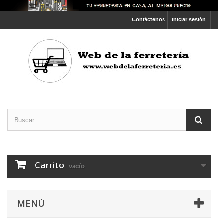
Contáctenos
Iniciar sesión
Carrito
vacío
MENÚ