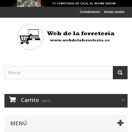
Contáctenos
Iniciar sesión
Carrito
vacío
MENÚ