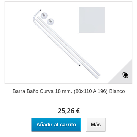
Barra Baño Curva 18 mm. (80x110 A 196) Blanco
25,26 €
Añadir al carrito
Más