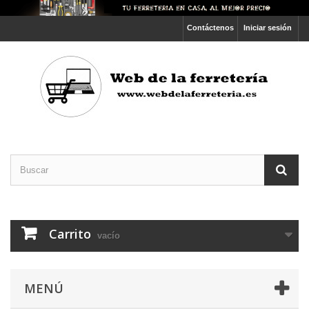
Contáctenos
Iniciar sesión
Carrito
vacío
MENÚ