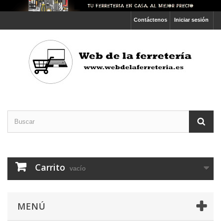
Contáctenos
Iniciar sesión
Carrito
vacío
MENÚ