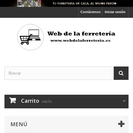
Contáctenos
Iniciar sesión
Carrito
vacío
MENÚ