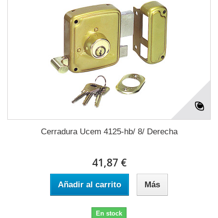
Cerradura Ucem 4125-hb/ 8/ Derecha
41,87 €
Añadir al carrito
Más
En stock