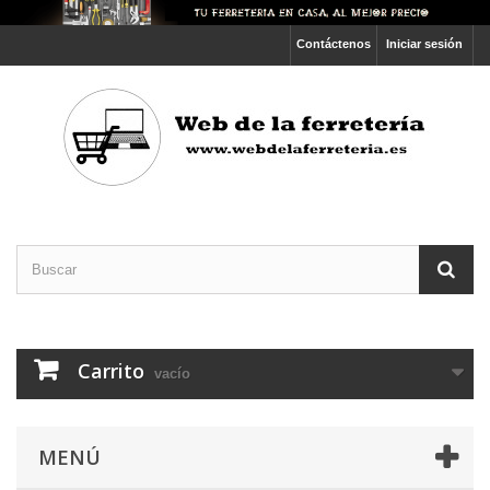
Contáctenos
Iniciar sesión
Carrito
vacío
MENÚ