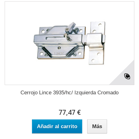
Cerrojo Lince 3935/hc/ Izquierda Cromado
77,47 €
Añadir al carrito
Más