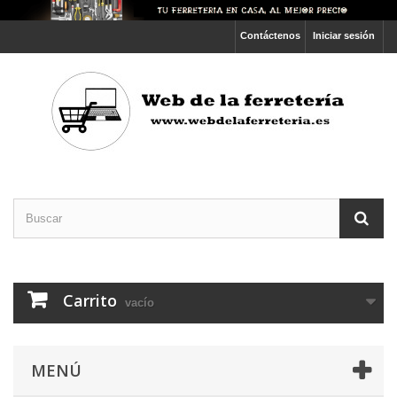
Contáctenos
Iniciar sesión
Carrito
vacío
MENÚ