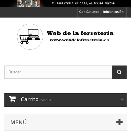
Contáctenos
Iniciar sesión
Carrito
vacío
MENÚ